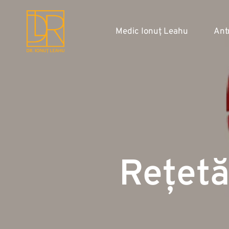
Medic Ionuț Leahu
Ant
Rețetă