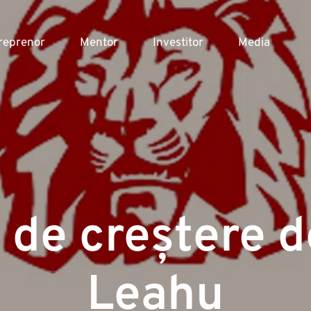
reprenor
Mentor
Investitor
Media
 de creștere de
Leahu