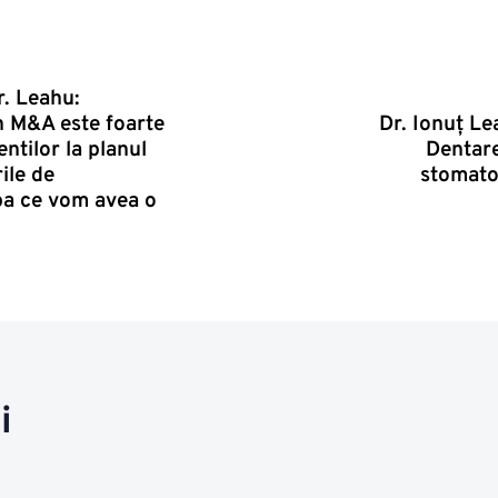
r. Leahu:
n M&A este foarte
Dr. Ionuţ Le
ntilor la planul
Dentare
ile de
stomatol
upa ce vom avea o
i