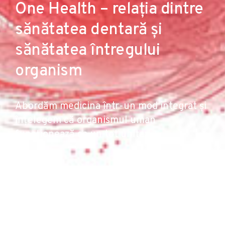
One Health – relația dintre
sănătatea dentară și
sănătatea întregului
organism
Abordăm medicina într-un mod integrat și
înțelegem că organismul uman
funcționează ca un tot unitar!
Conceptul din spatele proiectului One Health se
bazează pe dezvoltarea serviciilor medicale integrate,