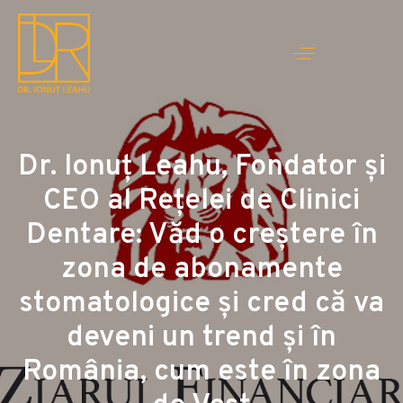
Dr. Ionuţ Leahu, Fondator şi
CEO al Reţelei de Clinici
Dentare: Văd o creştere în
zona de abonamente
stomatologice şi cred că va
deveni un trend şi în
România, cum este în zona