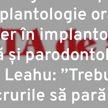
plantologie or
er în implanto
ă și parodonto
 Leahu: ”Treb
crurile să par