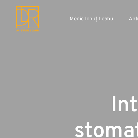
Medic Ionuț Leahu
Ant
In
stoma