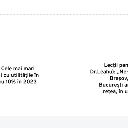
Lecții pe
: Cele mai mari
Dr.Leahu): „Ne-
 cu utilitățile în
Brașov,
 cu 10% în 2023
București a
rețea, în 