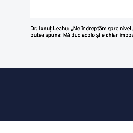
Dr. Ionuț Leahu: „Ne îndreptăm spre nivelu
putea spune: Mă duc acolo și e chiar impos