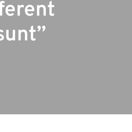
ferent
sunt”