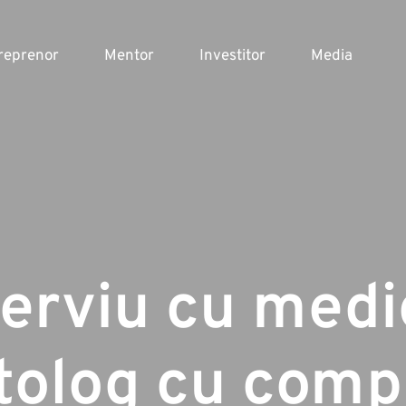
reprenor
Mentor
Investitor
Media
terviu cu medi
tolog cu comp