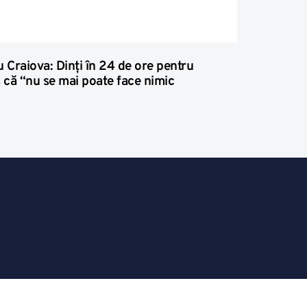
u Craiova: Dinţi în 24 de ore pentru
s că “nu se mai poate face nimic