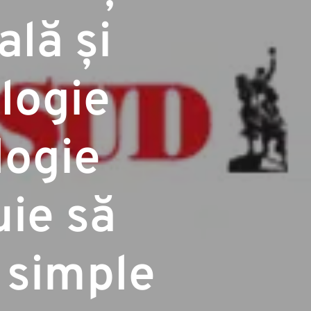
ală și
logie
logie
uie să
ă simple