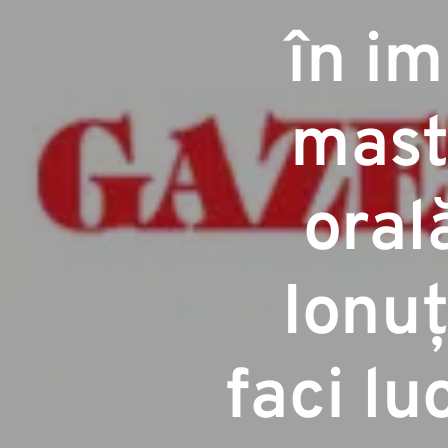
în im
mast
oral
Ionuț
faci lu