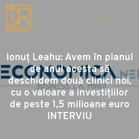
Ionuţ Leahu: Avem în planul
de anul acesta să
deschidem două clinici noi,
cu o valoare a investițiilor
de peste 1,5 milioane euro
INTERVIU