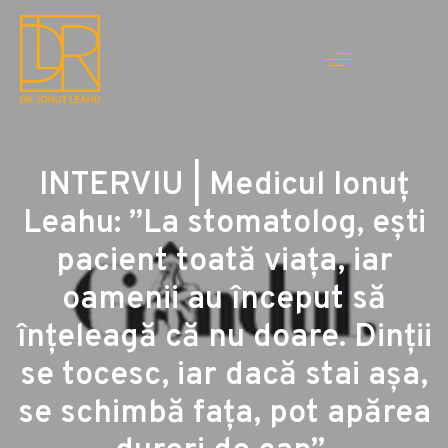
INTERVIU | Medicul Ionuț
Leahu: ”La stomatolog, ești
pacient toată viața, iar
oamenii au început să
înțeleagă că nu doare. Dinții
se tocesc, iar dacă stai așa,
se schimbă fața, pot apărea