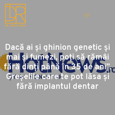
Dacă ai și ghinion genetic și
mai și fumezi, poți să rămâi
fără dinți până în 35 de ani”.
Greșelile care te pot lăsa și
fără implantul dentar