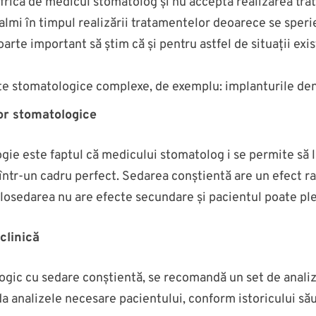
 frică de medicul stomatolog și nu acceptă realizarea tr
calmi în timpul realizării tratamentelor deoarece se sperie
arte important să știm că și pentru astfel de situații exis
te stomatologice complexe, de exemplu: implanturile den
lor stomatologice
gie este faptul că medicului stomatolog i se permite să l
ntr-un cadru perfect. Sedarea conștientă are un efect rapi
alosedarea nu are efecte secundare și pacientul poate plec
clinică
logic cu sedare conștientă, se recomandă un set de anali
 analizele necesare pacientului, conform istoricului său