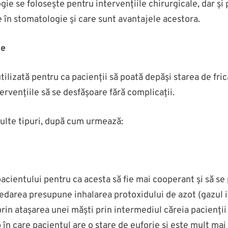
ie se folosește pentru intervențiile chirurgicale, dar și p
e în stomatologie și care sunt avantajele acestora.
ie
ilizată pentru ca pacienții să poată depăși starea de fric
tervențiile să se desfășoare fără complicații.
ulte tipuri, după cum urmează:
cientului pentru ca acesta să fie mai cooperant și să se 
sedarea presupune inhalarea protoxidului de azot (gazul i
rin atașarea unei măști prin intermediul căreia pacienții
 în care pacientul are o stare de euforie și este mult mai 