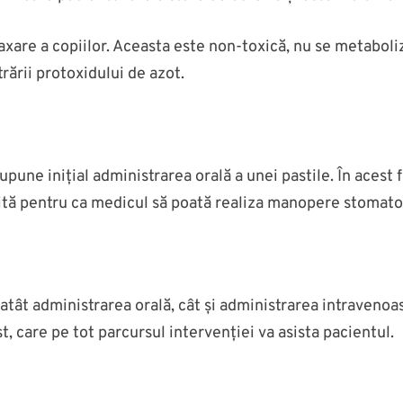
are a copiilor. Aceasta este non-toxică, nu se metabolizea
ării protoxidului de azot.
une inițial administrarea orală a unei pastile. În acest f
tă pentru ca medicul să poată realiza manopere stomatol
tât administrarea orală, cât și administrarea intravenoas
, care pe tot parcursul intervenției va asista pacientul.