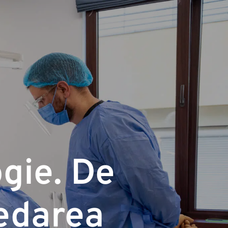
gie. De
sedarea