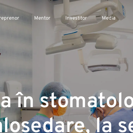
reprenor
Mentor
Investitor
Media
a în stomatolo
alosedare, la 