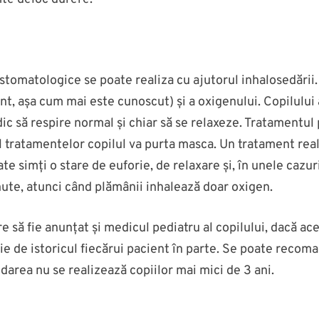
r stomatologice se poate realiza cu ajutorul inhalosedăr
ant, așa cum mai este cunoscut) și a oxigenului. Copilului
dic să respire normal și chiar să se relaxeze. Tratament
ul tratamentelor copilul va purta masca. Un tratament rea
ate simți o stare de euforie, de relaxare și, în unele caz
ute, atunci când plămânii inhalează doar oxigen.
 să fie anunțat și medicul pediatru al copilului, dacă ac
ie de istoricul fiecărui pacient în parte. Se poate recom
darea nu se realizează copiilor mai mici de 3 ani.