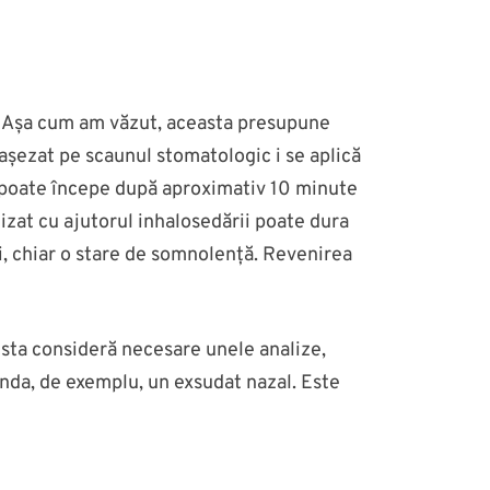
ii. Așa cum am văzut, aceasta presupune
 așezat pe scaunul stomatologic i se aplică
ul poate începe după aproximativ 10 minute
lizat cu ajutorul inhalosedării poate dura
uri, chiar o stare de somnolență. Revenirea
esta consideră necesare unele analize,
anda, de exemplu, un exsudat nazal. Este