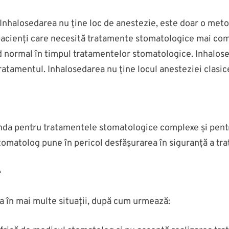
. Inhalosedarea nu ține loc de anestezie, este doar o met
acienți care necesită tratamente stomatologice mai comp
od normal în timpul tratamentelor stomatologice. Inhalose
ratamentul. Inhalosedarea nu ține locul anesteziei clasic
a pentru tratamentele stomatologice complexe și pentru 
tomatolog pune în pericol desfășurarea în siguranță a tr
e
 în mai multe situații, după cum urmează: