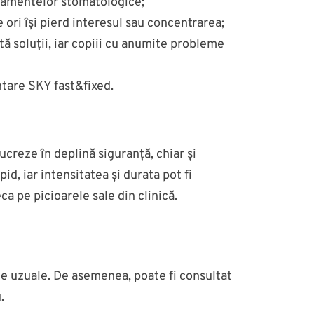
atamentelor stomatologice;
 ori își pierd interesul sau concentrarea;
tă soluții, iar copiii cu anumite probleme
tare SKY fast&fixed.
ucreze în deplină siguranță, chiar și
d, iar intensitatea și durata pot fi
a pe picioarele sale din clinică.
ze uzuale. De asemenea, poate fi consultat
.