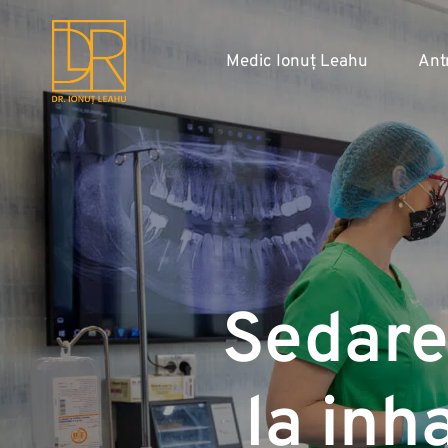
Medic Ionuț Leahu
Ant
Sedare
la inh